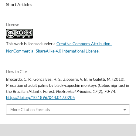
Short Articles
License
This work is licensed under a
Creative Commons Attribution-
NonCommercial-ShareAlike 4.0 International License
.
How to Cite
Brocardo, C. R., Gonçalves, H. S., Zipparro, V. B., & Galetti, M. (2010).
Predation of adult palms by black-capuchin monkeys (Cebus nigritus) in
the Brazilian Atlantic Forest.
Neotropical Primates
,
17
(2), 70-74.
https://doi.org/10.1896/044.017.0205
More Citation Formats