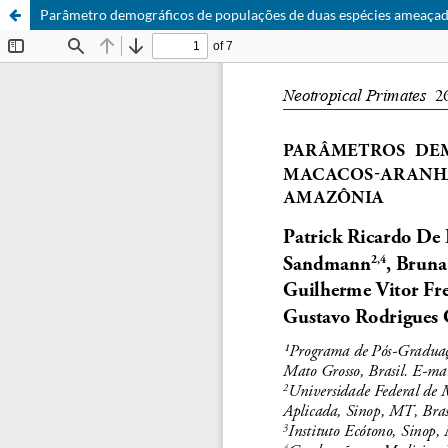
Parâmetro demográficos de populações de duas espécies ameaçad