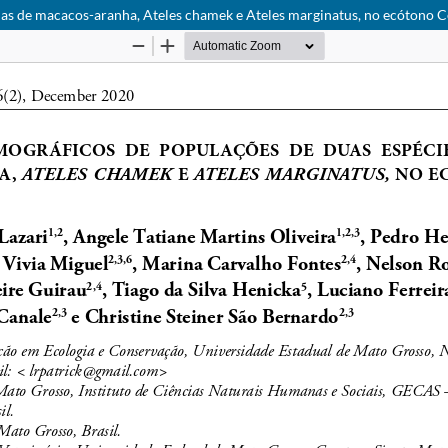
as de macacos-aranha, Ateles chamek e Ateles marginatus, no ecótono