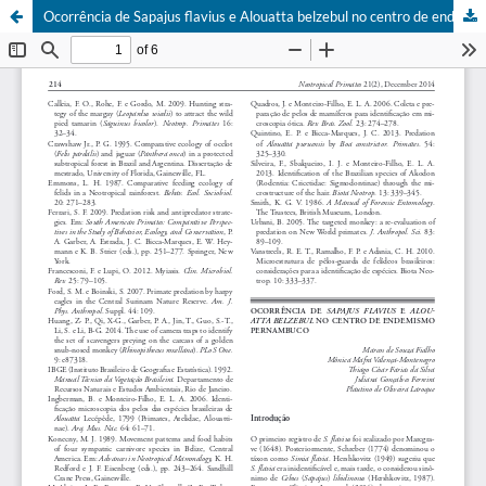
Ocorrência de Sapajus flavius e Alouatta belzebul no centro de endemismo Pernambuco